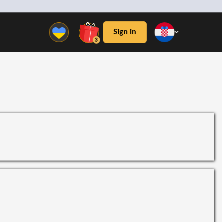
Sign in
3