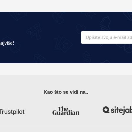
ajviše!
We stand with people of Ukraine.
Russia is not “just” attacking the Ukraine people.
This is a war against democratic values, human rights and peace.
We can make impact and help with our donations.
Donate Option 1
Kao što se vidi na..
Donate Option 2