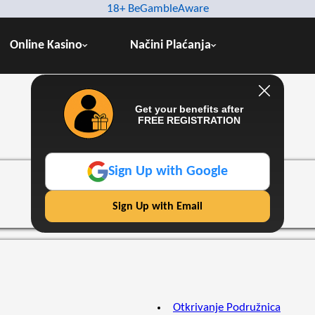
18+ BeGambleAware
Online Kasino
Načini Plaćanja
Get your benefits after
FREE REGISTRATION
Mapa Web Stranice
Sign Up with Google
Wazamba
Sign Up with Email
Otkrivanje Podružnica