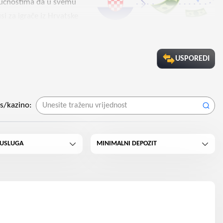
ogućnostima da u svemu
si za igrače iz Hrvatske
USPOREDI
s/kazino:
 USLUGA
MINIMALNI DEPOZIT
€1
€5
on Gaming
€10
€20
ic Play
€50