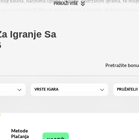
atnog kasina, načinima uplate i isplate, podržanim igrama, te m
PRIKAŽI VIŠE
 su sve prednosti Bitcoin kasina, te da li postoje ekskluzivni bonu
Za Igranje Sa
6
Pretražite bonu
VRSTE ІGARA
PRUŽATELJI
Automat
Evoluti
Baccarat
NetEnt
Metode
Bingo
Pragmat
Plačanja