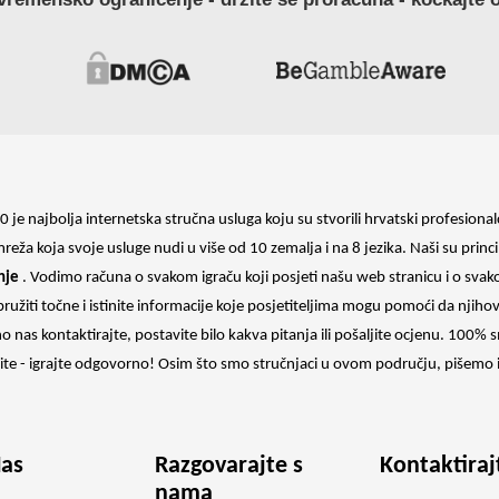
 je najbolja internetska stručna usluga koju su stvorili hrvatski profesional
reža koja svoje usluge nudi u više od 10 zemalja i na 8 jezika. Naši su princi
nje
. Vodimo računa o svakom igraču koji posjeti našu web stranicu i o svak
ružiti točne i istinite informacije koje posjetiteljima mogu pomoći da njiho
 nas kontaktirajte, postavite bilo kakva pitanja ili pošaljite ocjenu. 100% sm
ite - igrajte odgovorno! Osim što smo stručnjaci u ovom području, pišemo i 
Nas
Razgovarajte s
Kontaktiraj
nama