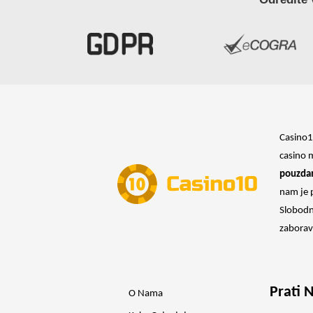
Casino10
casino m
pouzda
nam je p
Slobodno
zaborav
Prati 
O Nama